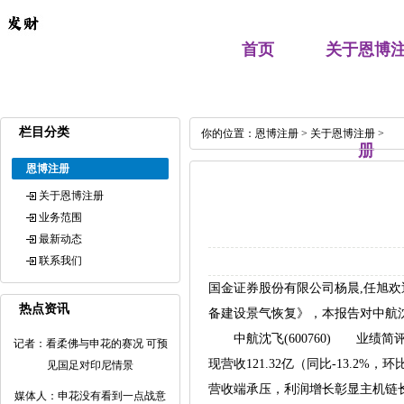
首页
关于恩博
栏目分类
你的位置：
恩博注册
>
关于恩博注册
>
册
恩博注册
关于恩博注册
业务范围
最新动态
联系我们
国金证券股份有限公司杨晨,任旭
热点资讯
备建设景气恢复》，本报告对中航沈
中航沈飞(600760) 业绩简评 公
记者：看柔佛与申花的赛况 可预
现营收121.32亿（同比-13.2%
见国足对印尼情景
营收端承压，利润增长彰显主机链长发展韧
媒体人：申花没有看到一点战意