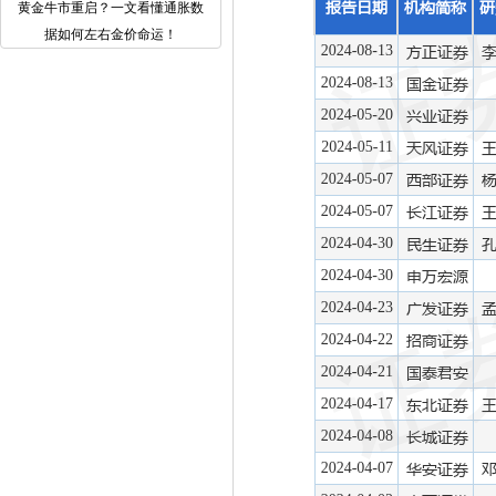
黄金牛市重启？一文看懂通胀数
据如何左右金价命运！