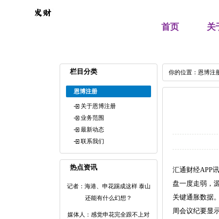
首页
关
栏目分类
你的位置：
恩博注
恩博注册
关于恩博注册
业务范围
最新动态
联系我们
热点资讯
汇通财经APP
盘一度走弱，
记者：海港、申花踢成这样 泰山
关键通胀数据
还能有什么幻想？
周会议纪要显
媒体人：感觉申花完全跟不上对