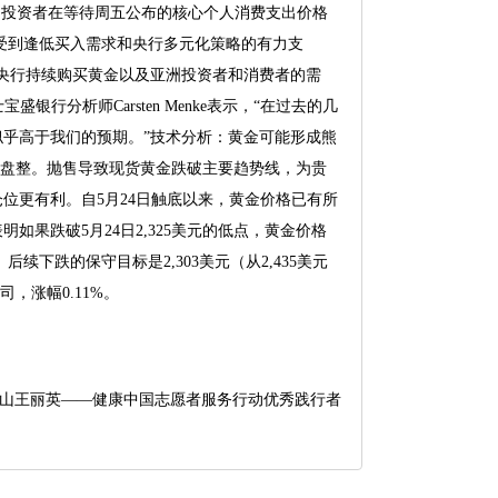
，投资者在等待周五公布的核心个人消费支出价格
能受到逢低买入需求和央行多元化策略的有力支
央行持续购买黄金以及亚洲投资者和消费者的需
银行分析师Carsten Menke表示，“在过去的几
乎高于我们的预期。”技术分析：黄金可能形成熊
后盘整。抛售导致现货黄金跌破主要趋势线，为贵
位更有利。自5月24日触底以来，黄金价格已有所
果跌破5月24日2,325美元的低点，黄金价格
下跌的保守目标是2,303美元（从2,435美元
盎司，涨幅0.11%。
山王丽英——健康中国志愿者服务行动优秀践行者