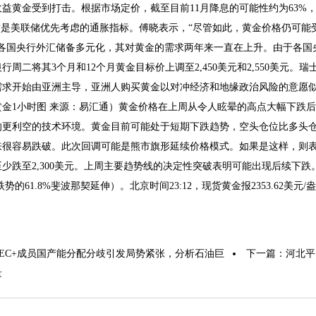
益黄金受到打击。根据市场定价，截至目前11月降息的可能性约为63%
)，这是美联储优先考虑的通胀指标。傅晓表示，“尽管如此，黄金价格仍可
球各国央行外汇储备多元化，其对黄金的需求两年来一直在上升。由于各国
周二将其3个月和12个月黄金目标价上调至2,450美元和2,550美元。瑞士宝盛
需求开始由亚洲主导，亚洲人购买黄金以对冲经济和地缘政治风险的意愿似
黄金1小时图 来源：易汇通）黄金价格在上周从令人眩晕的高点大幅下跌
的更利空的技术环境。黄金目前可能处于短期下跌趋势，空头仓位比多头仓
很容易跌破。此次回调可能是熊市旗形延续价格模式。如果是这样，则表明如
少跌至2,300美元。上周主要趋势线的决定性突破表明可能出现后续下跌。后续
元跌势的61.8%斐波那契延伸）。北京时间23:12，现货黄金报2353.62美元/
PEC+成员国产能分配分歧引发局势紧张，分析石油巨
下一篇：
河北平
量