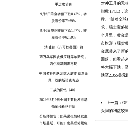
对冲工具的无收
手进攻节奏
指数 (PCE
9月6日甬金转债下跌0.47%，转
撑。”随着全
股溢价率79.69%
求，瑞士宝盛银行
9月6日华正转债下跌1.47%，转
个月里，黄金
股溢价率62.59%
市旗形（现货
清 张熊《八哥秋葵图》轴
金属带来了新
两万乌军围攻俄罗斯库尔斯克，
回落，但看起来
西尔斯基阳谋再现
将大幅下跌，至
中国名将周跃龙惊天逆转 创造命
跌至2,355美
悬一线的斯诺克奇迹
二战的回忆《40》
2024年8月9日全国主要批发市场
上一篇：
O
葡萄柚价格行情
头间的利益较
分析师警告：如果紧张情绪发生
市场蔓延，可能引发美联储紧急